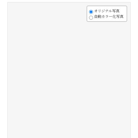
+
オリジナル写真
自動カラー化写真
-