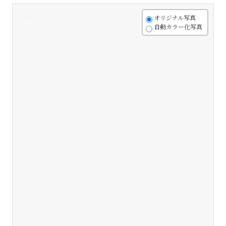
+
オリジナル写真
自動カラー化写真
-