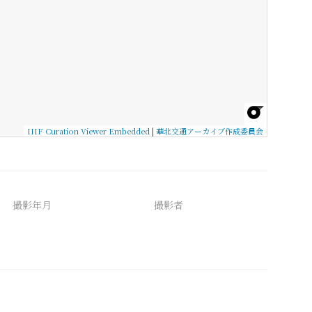
IIIF Curation Viewer Embedded
|
華北交通アーカイブ作成委員会
撮影年月
撮影者
備考