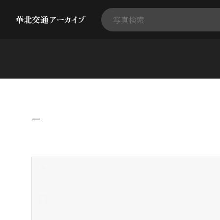
−
+
-