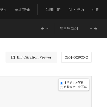
検索
華北交通
公開目的
AI・技術
活動
−
箱番号 3601
−
IIIF Curation Viewer
3601-002930-2
オリジナル写真
自動カラー化写真