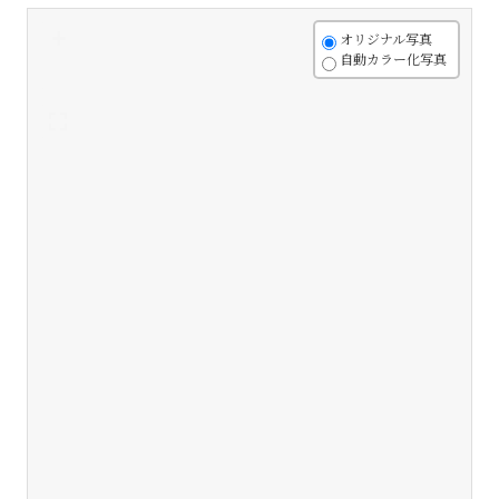
+
オリジナル写真
自動カラー化写真
-