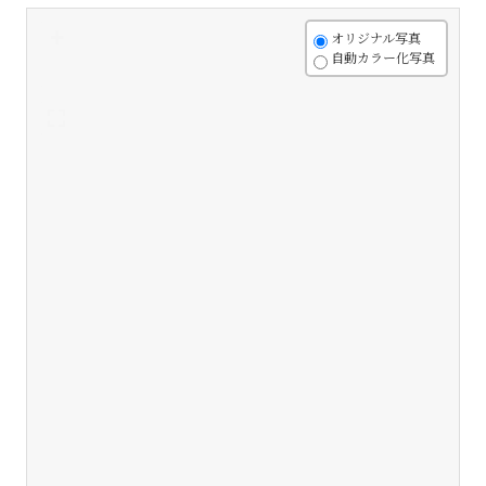
+
オリジナル写真
自動カラー化写真
-