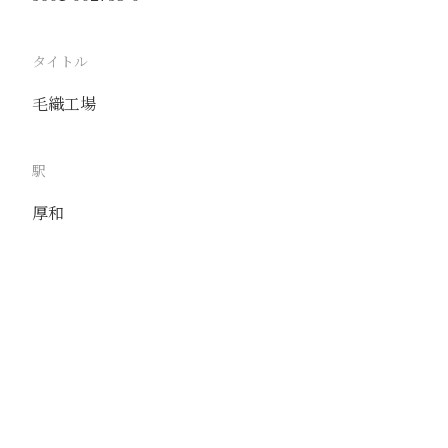
タイトル
毛織工場
駅
厚和
路線
京包線
撮影年月
1938年4月