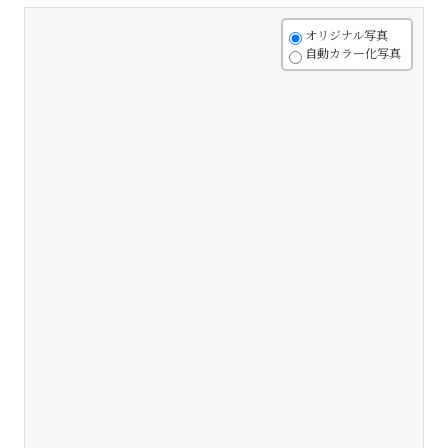
+
オリジナル写真
自動カラー化写真
-