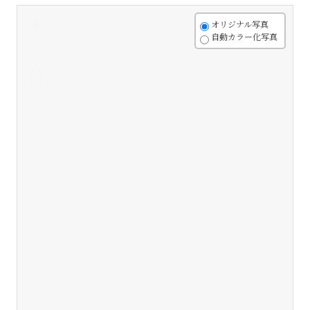
+
オリジナル写真
自動カラー化写真
-