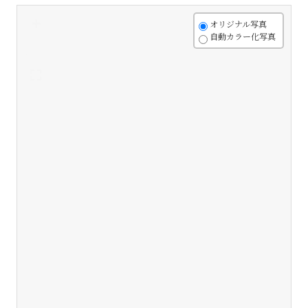
+
オリジナル写真
自動カラー化写真
-