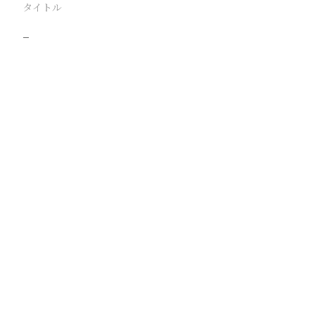
タイトル
−
駅
路線
撮影年月
撮影者