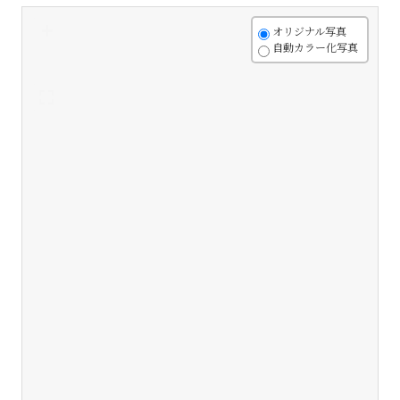
+
オリジナル写真
自動カラー化写真
-