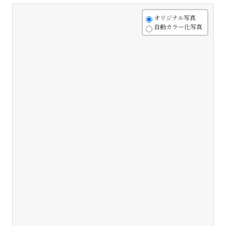
+
オリジナル写真
自動カラー化写真
-