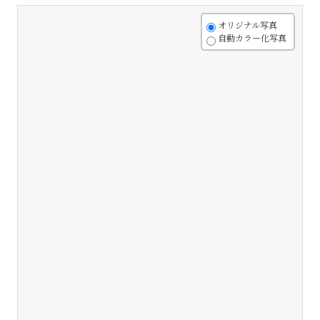
+
オリジナル写真
自動カラー化写真
-