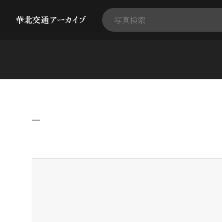
−
+
-