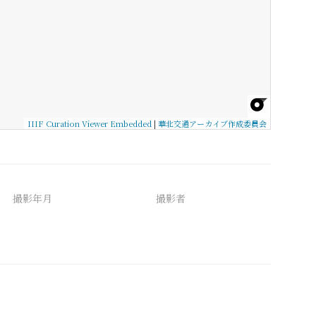
IIIF Curation Viewer Embedded
|
華北交通アーカイブ作成委員会
撮影年月
撮影者
備考