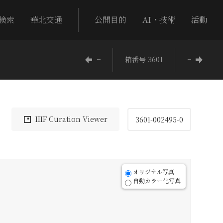
検索
華北交通
公開目的
AI・技術
活動
−
箱番号 3601
−
IIIF Curation Viewer
3601-002495-0
オリジナル写真
自動カラー化写真