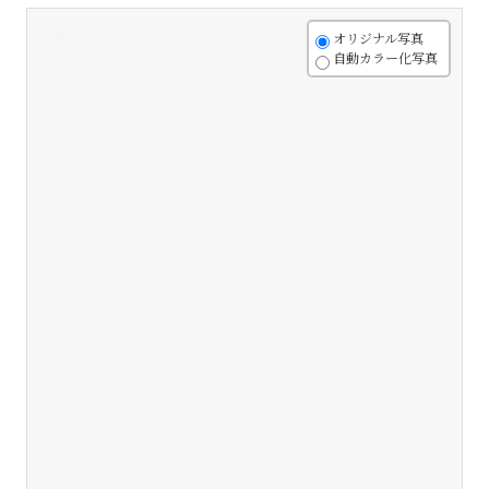
+
オリジナル写真
自動カラー化写真
-