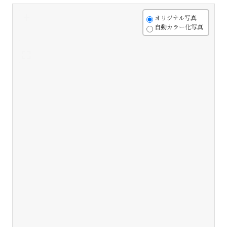
+
オリジナル写真
自動カラー化写真
-