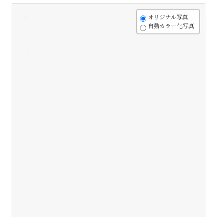
+
オリジナル写真
自動カラー化写真
-