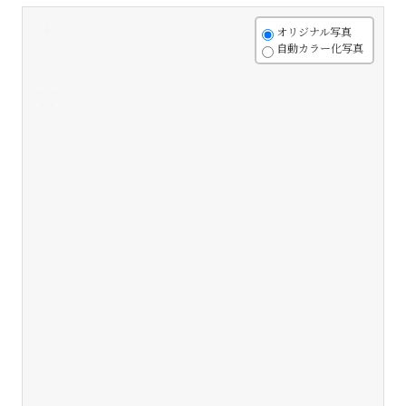
+
オリジナル写真
自動カラー化写真
-