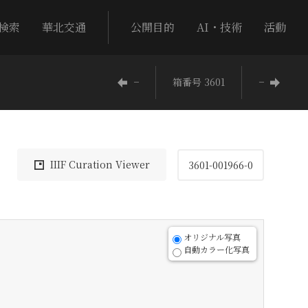
検索
華北交通
公開目的
AI・技術
活動
−
箱番号 3601
−
IIIF Curation Viewer
3601-001966-0
オリジナル写真
自動カラー化写真