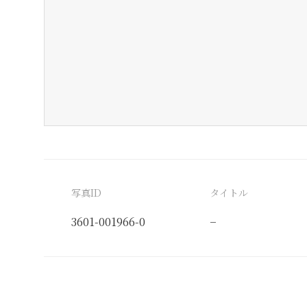
写真ID
タイトル
3601-001966-0
−
分類番号
検閲印