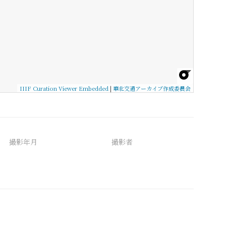
IIIF Curation Viewer Embedded
|
華北交通アーカイブ作成委員会
撮影年月
撮影者
備考