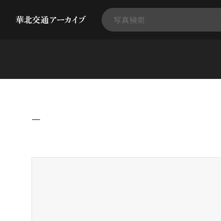
−
+
-