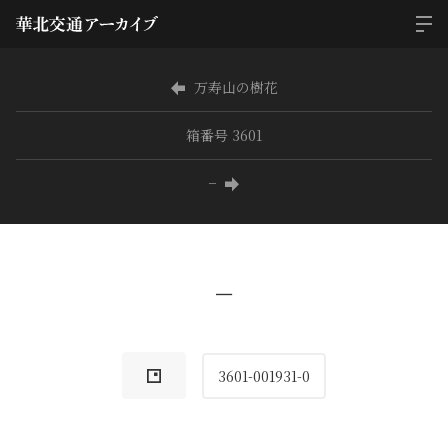
万寿山の樹花
箱番号 3601
−
−
3601-001931-0