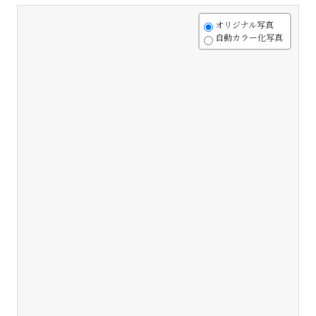
+
オリジナル写真
自動カラー化写真
-