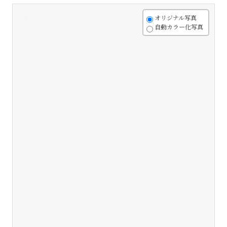
+
オリジナル写真
自動カラー化写真
-