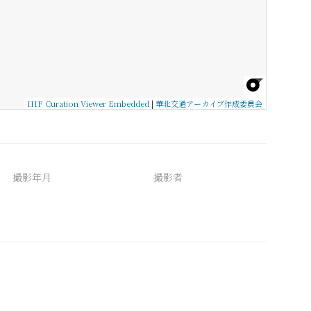
IIIF Curation Viewer Embedded
|
華北交通アーカイブ作成委員会
撮影年月
撮影者
備考