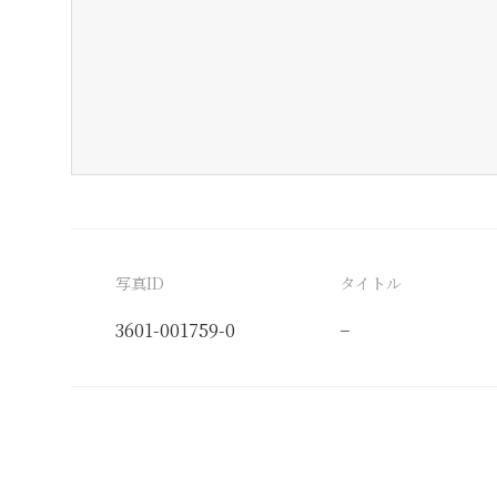
写真ID
タイトル
3601-001759-0
−
分類番号
検閲印