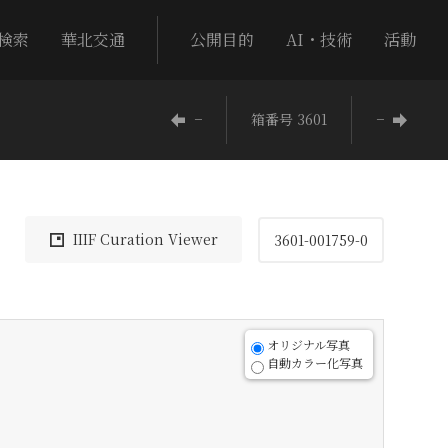
検索
華北交通
公開目的
AI・技術
活動
−
箱番号 3601
−
IIIF Curation Viewer
3601-001759-0
オリジナル写真
自動カラー化写真