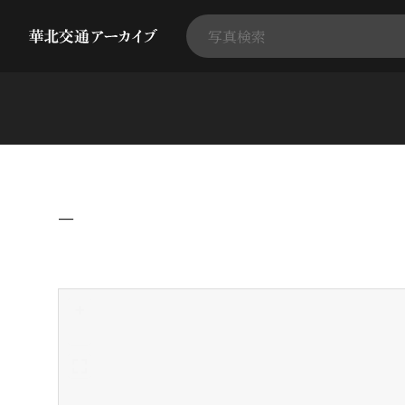
−
+
-