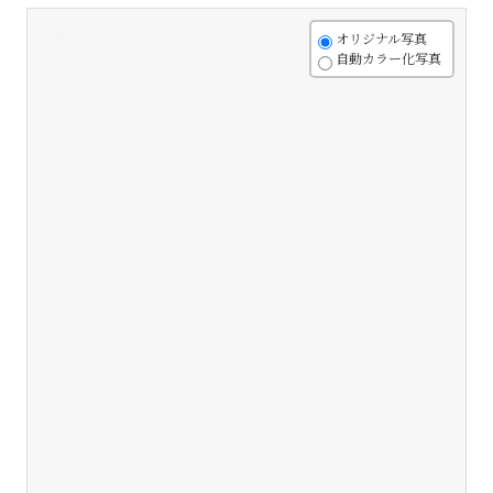
+
オリジナル写真
自動カラー化写真
-