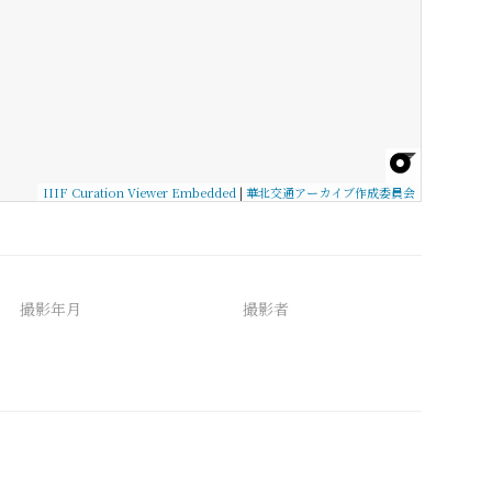
IIIF Curation Viewer Embedded
|
華北交通アーカイブ作成委員会
撮影年月
撮影者
備考