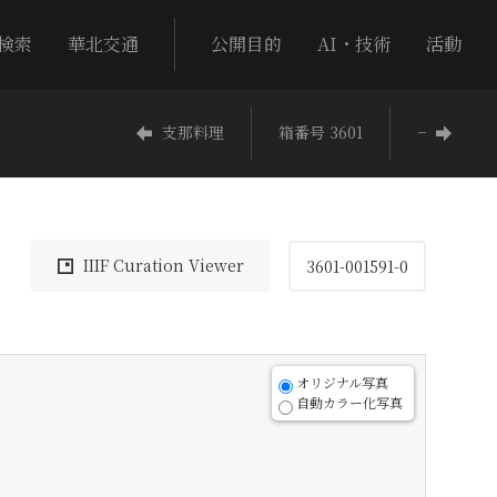
検索
華北交通
公開目的
AI・技術
活動
支那料理
箱番号 3601
−
IIIF Curation Viewer
3601-001591-0
オリジナル写真
自動カラー化写真