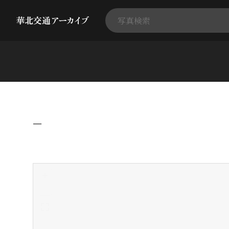
−
+
-