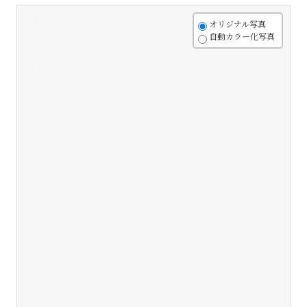
+
オリジナル写真
自動カラー化写真
-