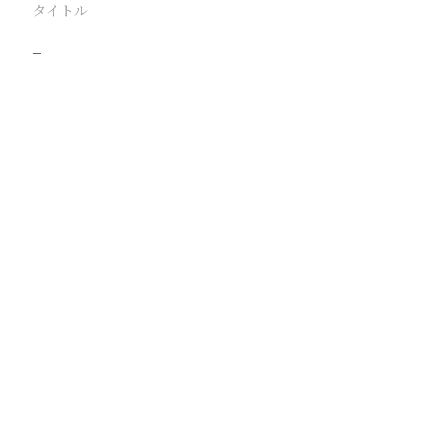
タイトル
−
駅
路線
撮影年月
撮影者