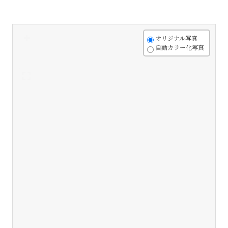
+
オリジナル写真
自動カラー化写真
-