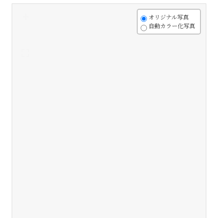
+
オリジナル写真
自動カラー化写真
-