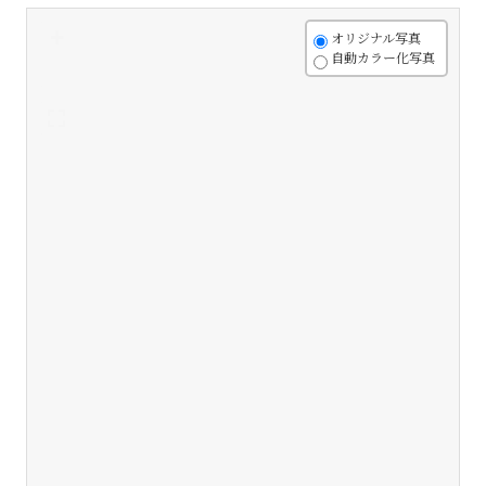
+
オリジナル写真
自動カラー化写真
-