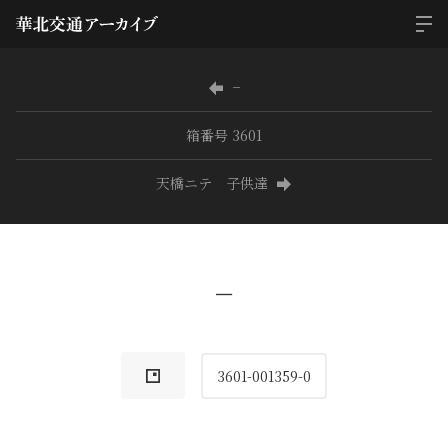
−
箱番号 3601
天橋ニテ 子供達
−
3601-001359-0