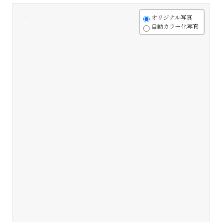
+
オリジナル写真
自動カラー化写真
-