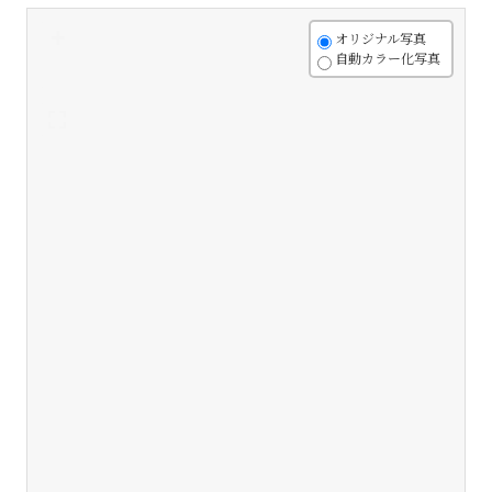
+
オリジナル写真
自動カラー化写真
-