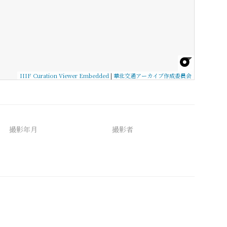
IIIF Curation Viewer Embedded
|
華北交通アーカイブ作成委員会
撮影年月
撮影者
備考