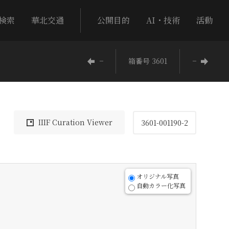
検索
華北交通
公開目的
AI・技術
活動
−
箱番号 3601
−
IIIF Curation Viewer
3601-001190-2
オリジナル写真
自動カラー化写真