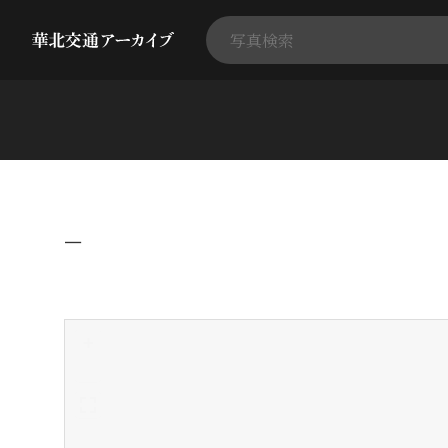
−
+
-