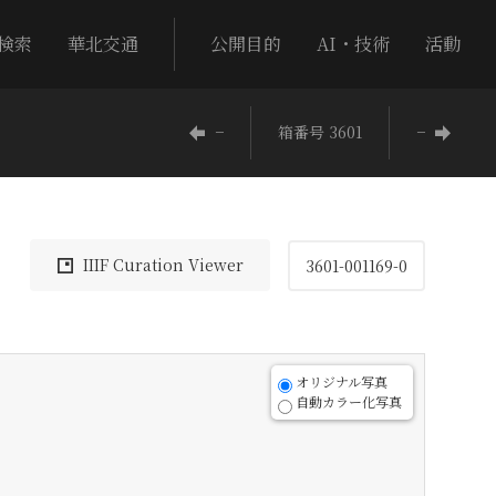
検索
華北交通
公開目的
AI・技術
活動
−
箱番号 3601
−
IIIF Curation Viewer
3601-001169-0
オリジナル写真
自動カラー化写真