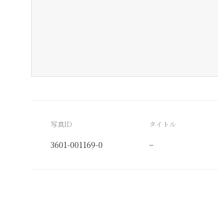
写真ID
タイトル
3601-001169-0
−
分類番号
検閲印