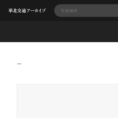
−
+
-