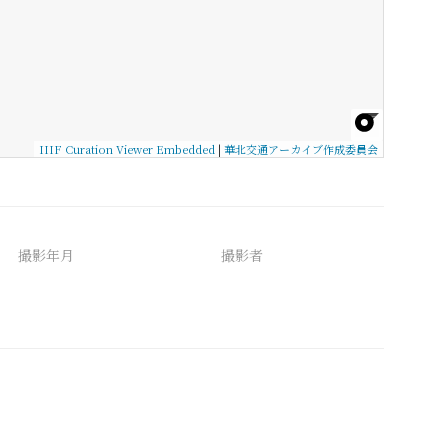
IIIF Curation Viewer Embedded
|
華北交通アーカイブ作成委員会
撮影年月
撮影者
備考