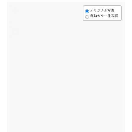
+
オリジナル写真
自動カラー化写真
-