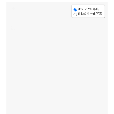
+
オリジナル写真
自動カラー化写真
-