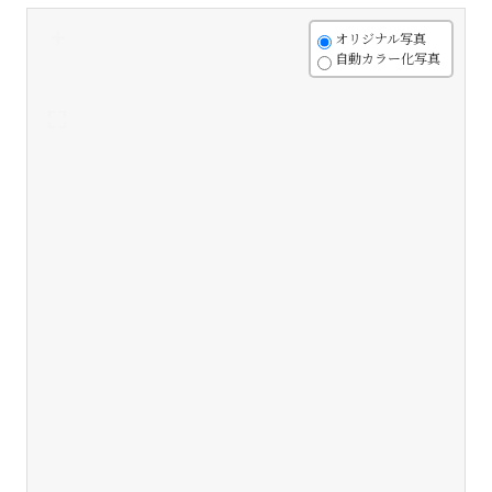
+
オリジナル写真
自動カラー化写真
-