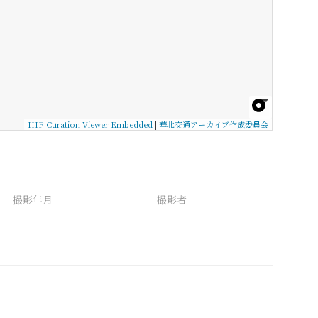
IIIF Curation Viewer Embedded
|
華北交通アーカイブ作成委員会
撮影年月
撮影者
備考