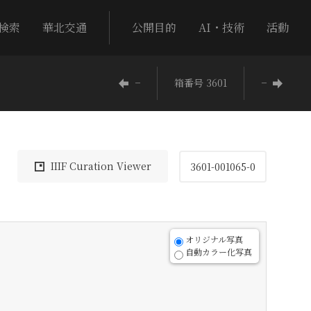
検索
華北交通
公開目的
AI・技術
活動
−
箱番号 3601
−
IIIF Curation Viewer
3601-001065-0
オリジナル写真
自動カラー化写真