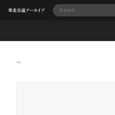
−
+
-