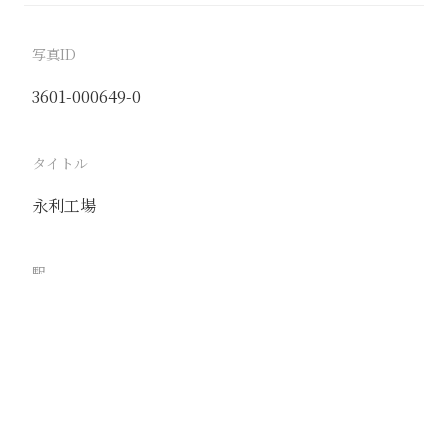
写真ID
3601-000649-0
タイトル
永利工場
駅
塘沽
路線
京山線