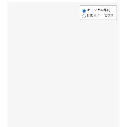
+
オリジナル写真
自動カラー化写真
-