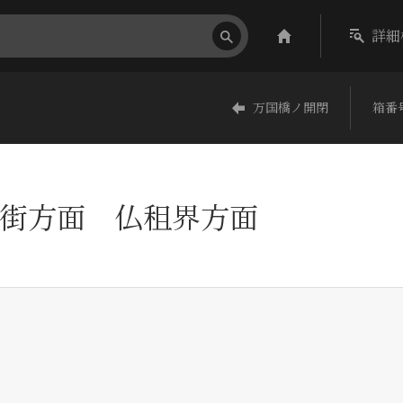
詳細
万国橋ノ開閉
箱番号
街方面 仏租界方面