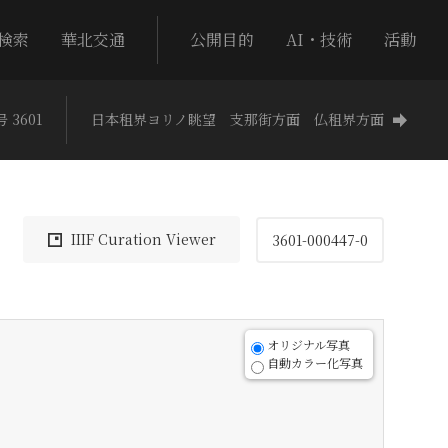
検索
華北交通
公開目的
AI・技術
活動
 3601
日本租界ヨリノ眺望 支那街方面 仏租界方面
IIIF Curation Viewer
3601-000447-0
オリジナル写真
自動カラー化写真