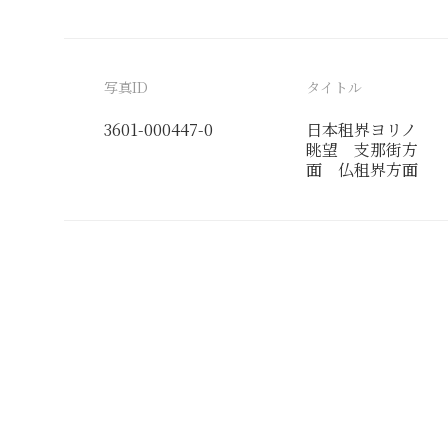
写真ID
タイトル
3601-000447-0
日本租界ヨリノ
眺望 支那街方
面 仏租界方面
分類番号
検閲印
景
軍報道部
19400710清都