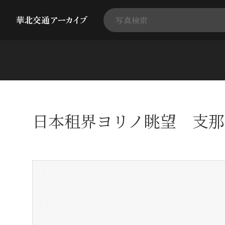
日本租界ヨリノ眺望 支那
+
-