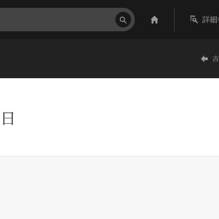
詳細
古
日