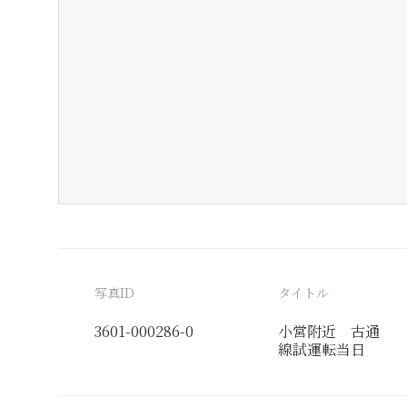
写真ID
タイトル
3601-000286-0
小営附近 古通
線試運転当日