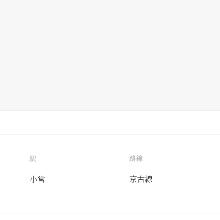
駅
路線
小営
京古線