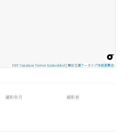
IIIF Curation Viewer Embedded
|
華北交通アーカイブ作成委員会
撮影年月
撮影者