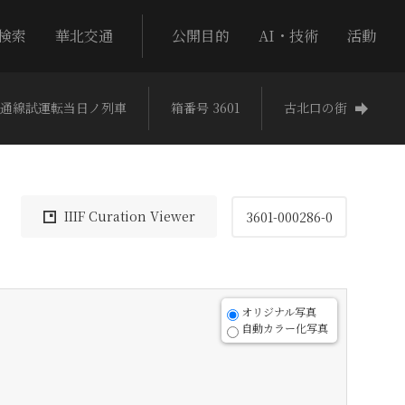
検索
華北交通
公開目的
AI・技術
活動
通線試運転当日ノ列車
箱番号 3601
古北口の街
IIIF Curation Viewer
3601-000286-0
オリジナル写真
自動カラー化写真