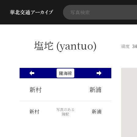
塩坨 (yantuo)
緯度
34
隴海線
新村
新浦
写真のある
新村
新浦
隣駅