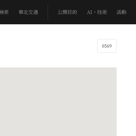
検索
華北交通
公開目的
AI・技術
活動
0569