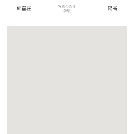
写真のある
郭磊荘
陽高
隣駅