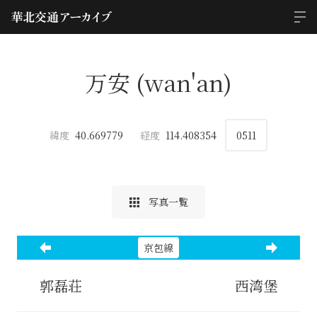
万安 (wan'an)
緯度
40.669779
経度
114.408354
0511
写真一覧
京包線
郭磊荘
西湾堡