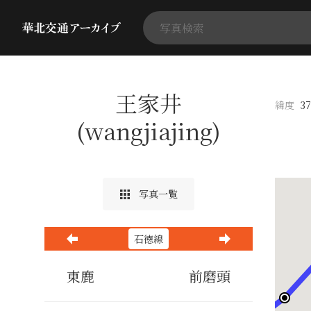
王家井
緯度
37
(wangjiajing)
写真一覧
石徳線
東鹿
前磨頭