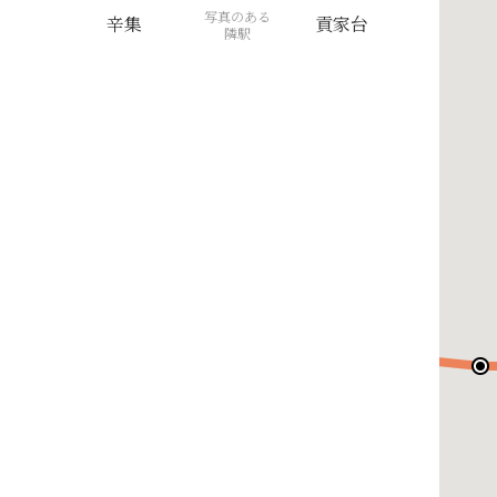
写真のある
辛集
貢家台
隣駅