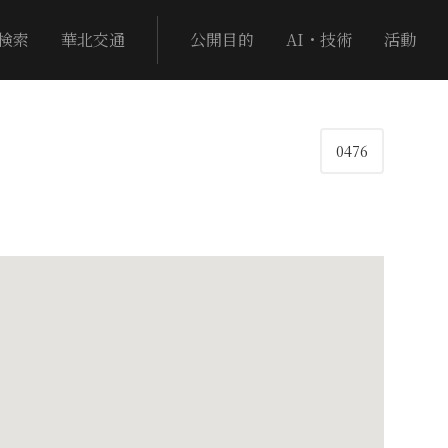
検索
華北交通
公開目的
AI・技術
活動
0476