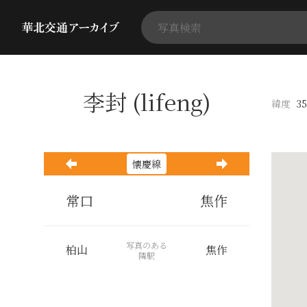
李封 (lifeng)
緯度
35
懐慶線
常口
焦作
写真のある
柏山
焦作
隣駅