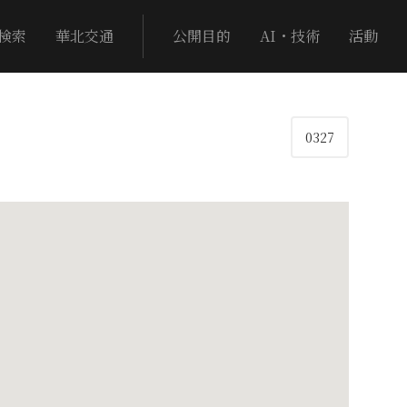
検索
華北交通
公開目的
AI・技術
活動
0327