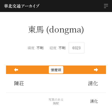
東馬 (dongma)
緯度
不明
経度
不明
0323
懐慶線
陳荘
清化
写真のある
清化
隣駅