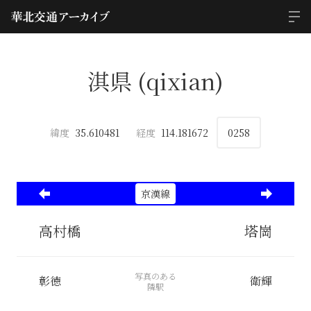
淇県 (qixian)
緯度
35.610481
経度
114.181672
0258
京漢線
高村橋
塔崗
写真のある
彰徳
衛輝
隣駅