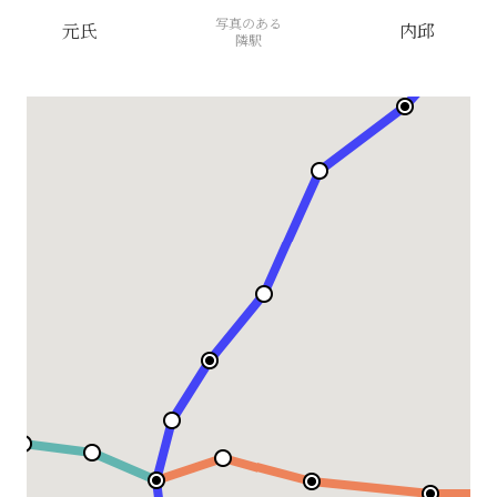
写真のある
元氏
内邱
隣駅