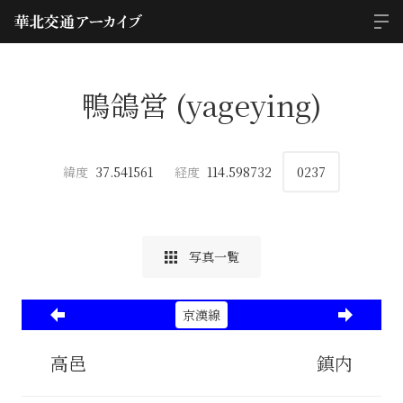
鴨鴿営 (yageying)
緯度
37.541561
経度
114.598732
0237
写真一覧
京漢線
高邑
鎮内