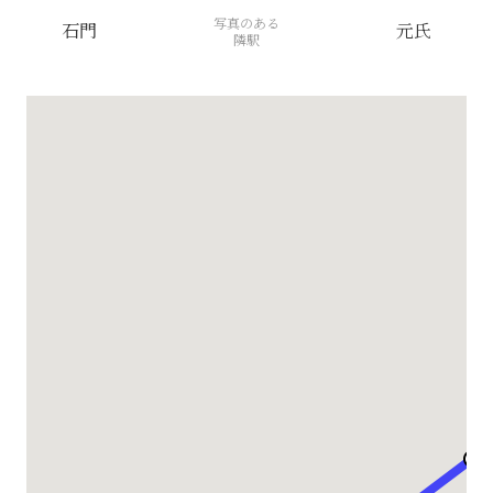
写真のある
石門
元氏
隣駅