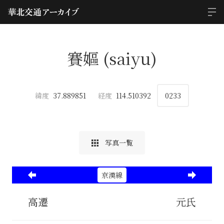
賽嫗 (saiyu)
緯度
37.889851
経度
114.510392
0233
写真一覧
京漢線
高遷
元氏