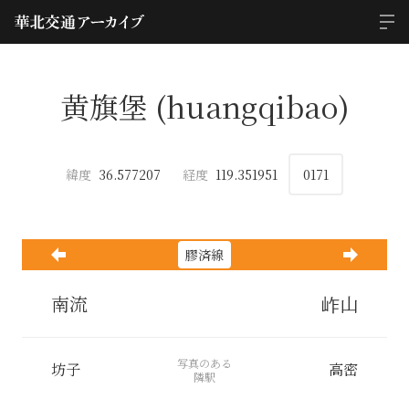
黄旗堡 (huangqibao)
緯度
36.577207
経度
119.351951
0171
膠済線
南流
岞山
写真のある
坊子
高密
隣駅