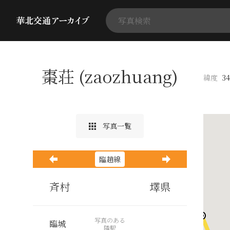
棗荘 (zaozhuang)
緯度
34
写真一覧
臨趙線
斉村
墿県
写真のある
臨城
隣駅