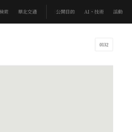
検索
華北交通
公開目的
AI・技術
活動
0132