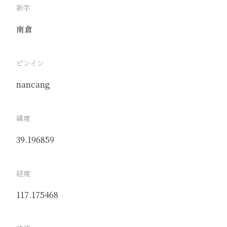
新字
南倉
ピンイン
nancang
緯度
39.196859
経度
117.175468