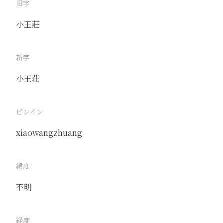
旧字
小王莊
新字
小王荘
ピンイン
xiaowangzhuang
緯度
不明
経度