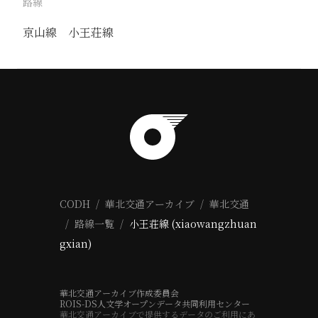
路線
京山線
小王荘線
CODH
華北交通アーカイブ
華北交通
路線一覧
小王荘線 (xiaowangzhuan
gxian)
華北交通アーカイブ作成委員会
ROIS-DS人文学オープンデータ共同利用センター
華北交通アーカイブで提供するデータのご利用にあ