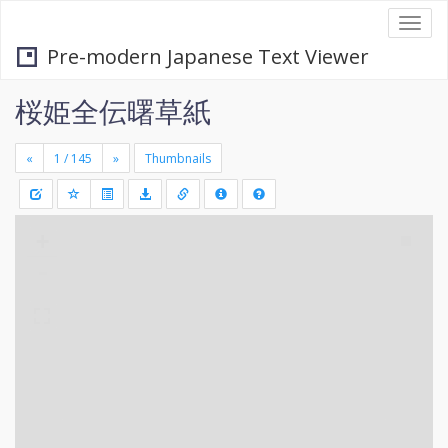
Togg
navi
Pre-modern Japanese Text Viewer
桜姫全伝曙草紙
«
»
Thumbnails
+
Draw
-
a
rectang