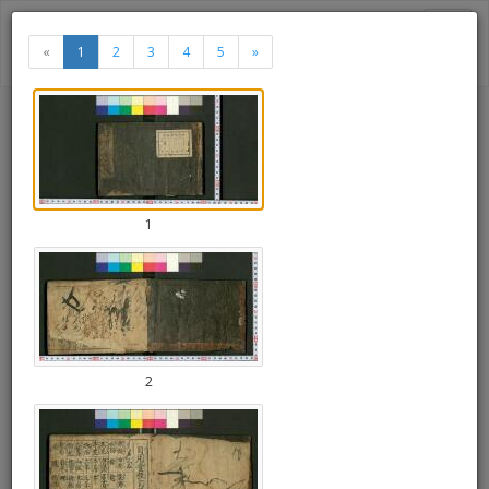
Togg
«
1
2
3
4
5
»
navi
Pre-modern Japanese Text Viewer
日用食性
«
»
Thumbnails
1
+
Draw
-
a
rectang
2